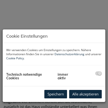
Cookie Einstellungen
Wir verwenden Cookies um Einstellungen zu speichern. Nähere
Informationen finden Sie in unserer
Datenschutzerklärung
und unserer
Cookie Policy
.
Technisch notwendige
immer
Beschreibung
Cookies
aktiv
Willkommen in Ihrem neuen Zuhause in Pucking! Diese
wunderschöne Doppelhaushälfte bietet Ihnen ein modernes
Speichern
Alle akzeptieren
und stilvolles Wohnambiente mit exklusiver Ausstattung. Auf
insgesamt vier Zimmern verteilt sich die Wohnfläche,
zuzüglich ist das Haus vollständig unterkellert was Ihnen